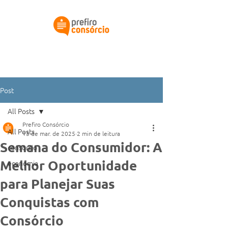
Simular meu consórcio
Post
All Posts
Prefiro Consórcio
All Posts
13 de mar. de 2025
2 min de leitura
Semana do Consumidor: A
consorcio
Melhor Oportunidade
economia
para Planejar Suas
Conquistas com
Consórcio