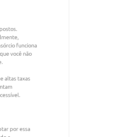
postos. 
almente, 
nsórcio funciona 
a que você não 
e.
 altas taxas 
entam 
cessível.
tar por essa 
do a 