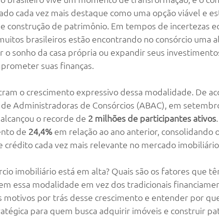
ado cada vez mais destaque como uma opção viável e est
 e construção de patrimônio. Em tempos de incertezas e
 muitos brasileiros estão encontrando no consórcio uma al
zar o sonho da casa própria ou expandir seus investiment
prometer suas finanças.
ram o crescimento expressivo dessa modalidade. De ac
a de Administradoras de Consórcios (ABAC), em setembro
 alcançou o recorde de 
2 milhões de participantes ativos
nto de 
24,4%
 em relação ao ano anterior, consolidando o
crédito cada vez mais relevante no mercado imobiliário
cio imobiliário está em alta? Quais são os fatores que t
irem essa modalidade em vez dos tradicionais financiame
is motivos por trás desse crescimento e entender por que
ratégica para quem busca adquirir imóveis e construir pa