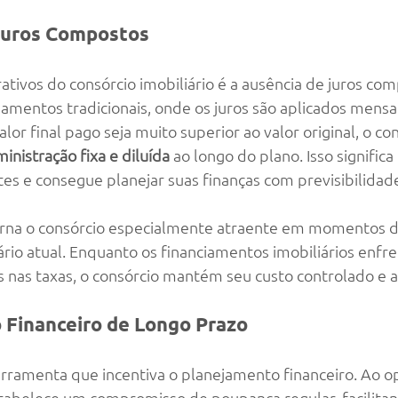
 Juros Compostos
ativos do consórcio imobiliário é a ausência de juros com
iamentos tradicionais, onde os juros são aplicados mens
or final pago seja muito superior ao valor original, o co
inistração fixa e diluída
 ao longo do plano. Isso signific
tes e consegue planejar suas finanças com previsibilidad
torna o consórcio especialmente atraente em momentos de
ário atual. Enquanto os financiamentos imobiliários enfr
nas taxas, o consórcio mantém seu custo controlado e a
 Financeiro de Longo Prazo
rramenta que incentiva o planejamento financeiro. Ao op
tabelece um compromisso de poupança regular, facilitan