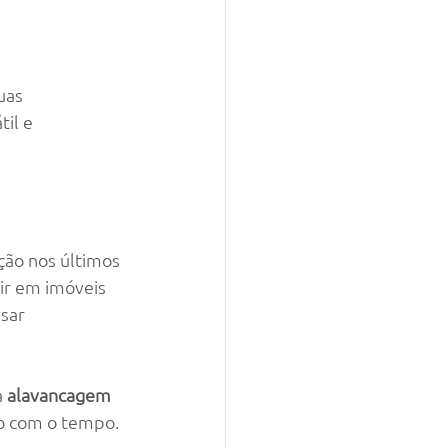
uas 
il e 
ção nos últimos 
ir em imóveis 
sar 
 
alavancagem 
so com o tempo.