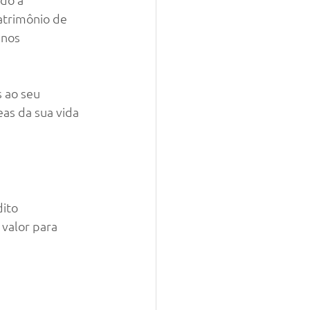
atrimônio de 
nos 
 ao seu 
as da sua vida 
ito 
valor para 