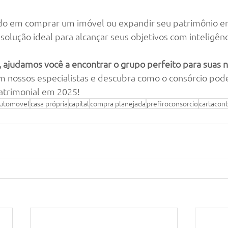
do em comprar um imóvel ou expandir seu patrimônio em
solução ideal para alcançar seus objetivos com inteligênci
, ajudamos você a encontrar o grupo perfeito para suas 
 nossos especialistas e descubra como o consórcio pode
atrimonial em 2025!
utomovel
casa própria
capital
compra planejada
prefiroconsorcio
cartacon