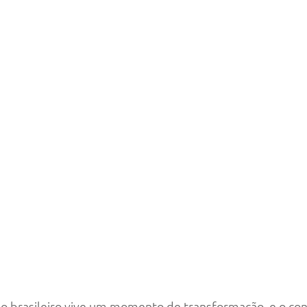
o brasileiro vive um momento de transformação, e o con