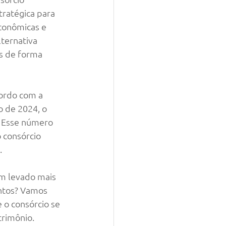
ratégica para 
conômicas e 
ternativa 
os de forma 
ordo com a 
 de 2024, o 
. Esse número 
 consórcio 
.
êm levado mais 
ntos? Vamos 
 o consórcio se 
trimônio.