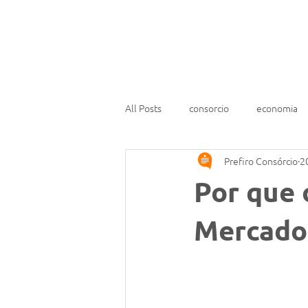
Home
Embaixador SELECT
All Posts
consorcio
economia
Prefiro Consórcio
2
Por que 
Mercado 