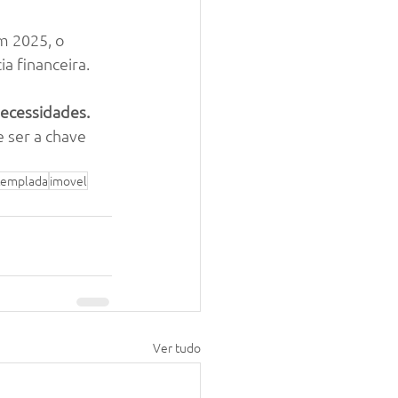
 2025, o 
a financeira.
necessidades.
 ser a chave 
templada
imovel
Ver tudo