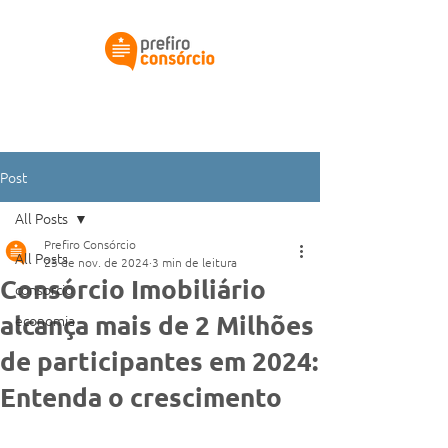
Simular meu consórcio
Post
All Posts
Prefiro Consórcio
All Posts
25 de nov. de 2024
3 min de leitura
Consórcio Imobiliário
consorcio
alcança mais de 2 Milhões
economia
de participantes em 2024:
Entenda o crescimento