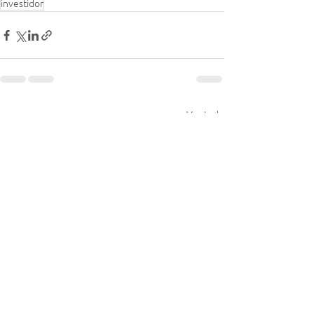
investidor
Ver tudo
Posts recentes