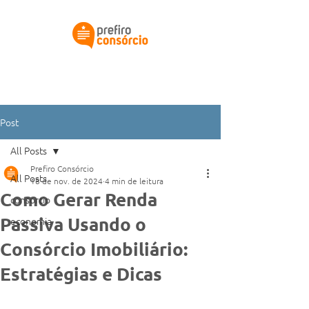
Simular meu consórcio
Post
All Posts
Prefiro Consórcio
All Posts
18 de nov. de 2024
4 min de leitura
Como Gerar Renda
consorcio
Passiva Usando o
economia
Consórcio Imobiliário:
Estratégias e Dicas