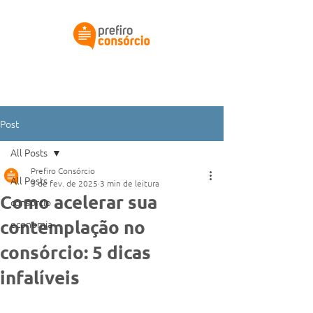
Simular meu consórcio
Post
All Posts
Prefiro Consórcio
All Posts
3 de fev. de 2025
3 min de leitura
Como acelerar sua
consorcio
contemplação no
economia
consórcio: 5 dicas
infalíveis