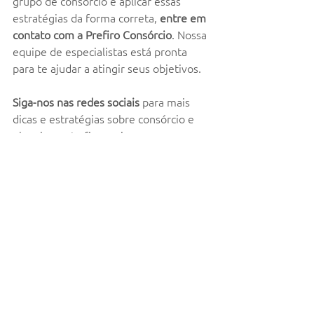
grupo de consórcio e aplicar essas 
estratégias da forma correta, 
entre em 
contato com a Prefiro Consórcio
. Nossa 
equipe de especialistas está pronta 
para te ajudar a atingir seus objetivos.
Siga-nos nas redes sociais
 para mais 
dicas e estratégias sobre consórcio e 
planejamento financeiro.
Esperamos que essas estratégias te 
ajudem a conquistar seu bem de forma 
mais rápida e eficiente. Boa sorte na 
sua jornada! 🚀
casa própria
consorcio
compra planejada
prefiroconsorcio
contemplação
investimento
economia
planejamento